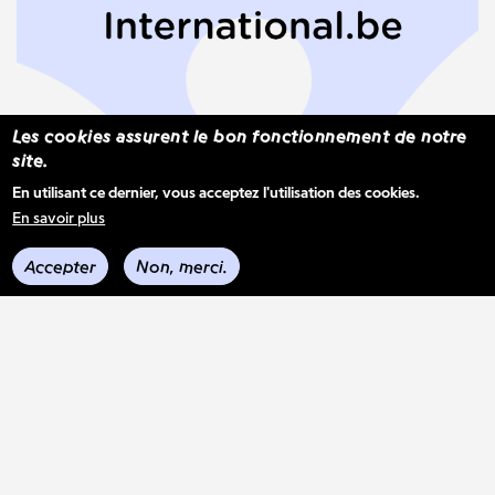
Les cookies assurent le bon fonctionnement de notre
site.
COMMISSION
SOUTIENS
En utilisant ce dernier, vous acceptez l'utilisation des cookies.
En savoir plus
Chaque mois, les opérateur·rices professionnel·les
de Fédération Wallonie-Bruxelles peuvent
Accepter
Non, merci.
introduire des demandes d'aide auprès de
Wallonie-Bruxelles International (WBI)*, afin de :
participer à une...
publié le 03 décembre 2025