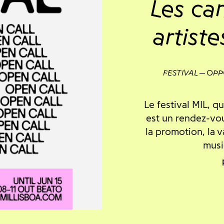
Les ca
artist
FESTIVAL
OPP
Le festival MIL, q
est un rendez-vo
la promotion, la v
musiq