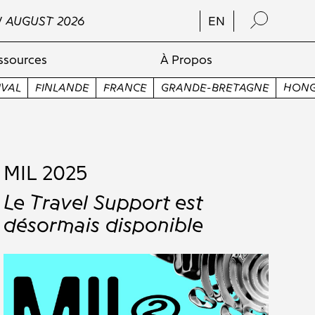
/ AUGUST 2026
EN
ssources
À Propos
CE
GRANDE-BRETAGNE
HONGRIE
ITALIE
JAPON
J
MIL 2025
Le Travel Support est
désormais disponible