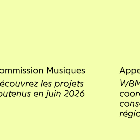
ommission Musiques
Appe
écouvrez les projets
WBM 
outenus en juin 2026
coor
conse
régi