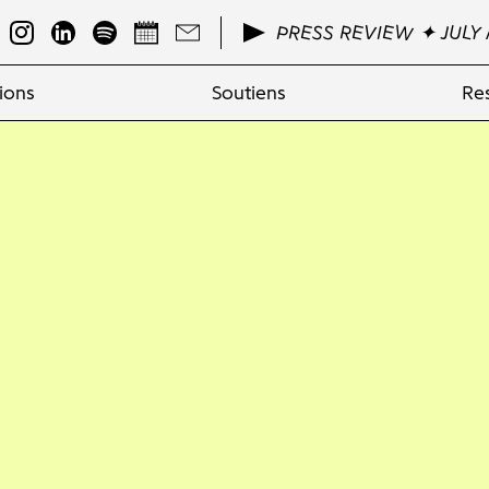
PRESS REVIEW ✦ JULY 
ions
Soutiens
Re