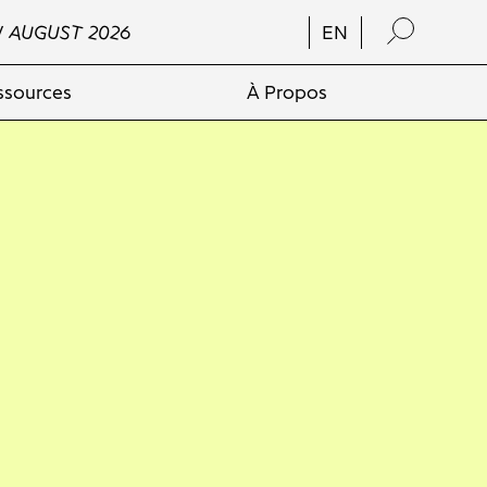
/ AUGUST 2026
EN
ssources
À Propos