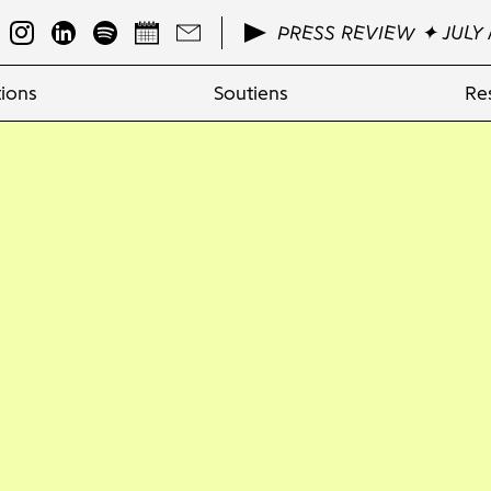
PRESS REVIEW ✦ JULY 
ions
Soutiens
Re