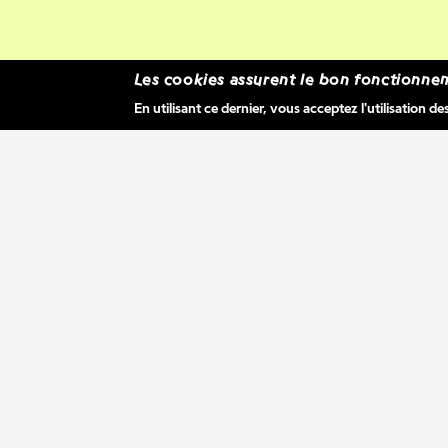
Les cookies assurent le bon fonctionnem
En utilisant ce dernier, vous acceptez l'utilisation de
Le Ph
possib
VITRIN
D'après
de févr
progra
donner 