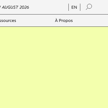
/ AUGUST 2026
EN
ssources
À Propos