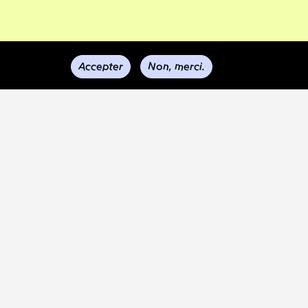
Accepter
Non, merci.
rmais
t
ue mois
ec une
 Il