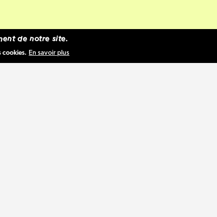
ent de notre site.
s cookies.
En savoir plus
oque OFF
sera de retour en 2027 et il est déso
le de soumettre votre candidature pour le vole
ES.
 une initiative de Centrale Alternative, à chaq
ier, le festival réchauffe la ville de Québec av
mmation éclatée et inclusive qui a pour but de
une scène aux artistes du Canada et d'ailleurs.