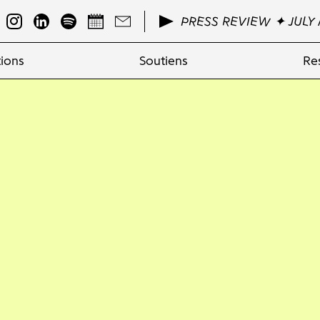
PRESS REVIEW ✦ JULY 
ions
Soutiens
Re