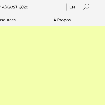
/ AUGUST 2026
EN
ssources
À Propos