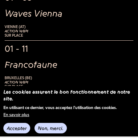
Waves Vienna
VIENNE (AT)
ACTION WBM
SUR PLACE
01 - 11
Francofaune
BRUXELLES (BE)
ACTION WBM
SUR PLACE
Les cookies assurent le bon fonctionnement de notre
14 - 16
site.
En utilisant ce dernier, vous acceptez l'utilisation des cookies.
MaMA Festival & Convention
En savoir plus
Accepter
Non, merci.
PARIS (FR)
BELGIUM BOOMS - FESTIVAL