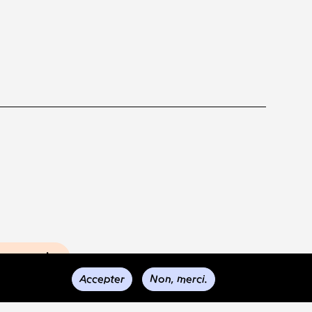
s envois
Accepter
Non, merci.