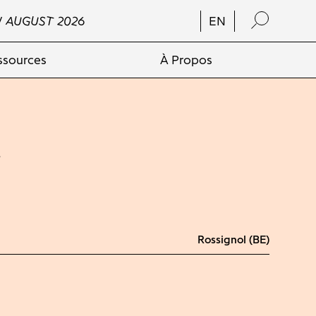
/ AUGUST 2026
EN
ssources
À Propos
l
Rossignol (BE)