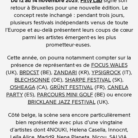
Du 12 au 14 novembre 2025
,
Fifty Lab
signe son
retour à Bruxelles pour une nouvelle édition. Le
concept reste inchangé : pendant trois jours,
plusieurs festivals indépendants venus de toute
l’Europe et au-delà présentent leurs coups de cœur
parmi les artistes émergent·es les plus
prometteur·euses.
Cette année, on pourra notamment compter sur la
présence de représentant·es de
FOCUS WALES
(UK),
BRDCST
(BE),
ZANDARI
(KR),
YPSIGROCK
(IT),
BLECHSONNE
(DE),
SHARPE FESTIVAL
(SK),
OSHEAGA
(CA),
GRÜNT FESTIVAL
(FR),
CANELA
PARTY
(ES),
PARCOURS MINI GOLF
(BE) ou encore
BRICKLANE JAZZ FESTIVAL
(UK).
Côté belge, la scène sera encore particulièrement
bien représentée avec plus d’une vingtaine
d’artistes dont 4NOUKI, Helena Casella, Innocnt,
Leïla Alice, Madd9, Nena Planeta, Nicou, SALVIA,