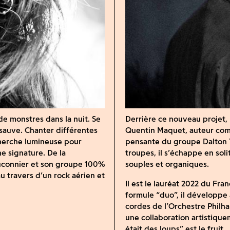
 de monstres dans la nuit. Se
Derrière ce nouveau projet, 
sauve. Chanter différentes
Quentin Maquet, auteur comp
 cherche lumineuse pour
pensante du groupe Dalton 
e signature. De la
troupes, il s’échappe en soli
auconnier et son groupe 100%
souples et organiques.
u travers d’un rock aérien et
Il est le lauréat 2022 du Fra
formule “duo”, il développe 
cordes de l’Orchestre Philh
une collaboration artistique
était des loups” est le fruit.