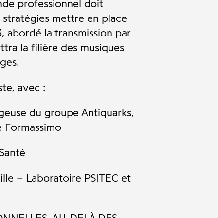
nde professionnel doit
 stratégies mettre en place
3, abordé la transmission par
tra la filière des musiques
nges.
te, avec :
ageuse du groupe Antiquarks,
de Formassimo
 Santé
lle – Laboratoire PSITEC et
ONNELLES. AU-DELÀ DES