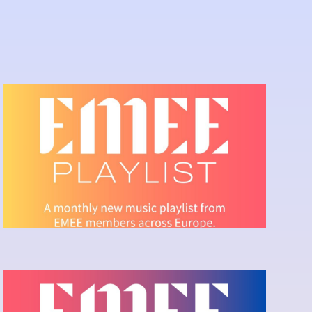
EMEE PLAYLIST - APRIL
2026
Ecouter la playlist sur Spotify
EMEE PLAYLIST -