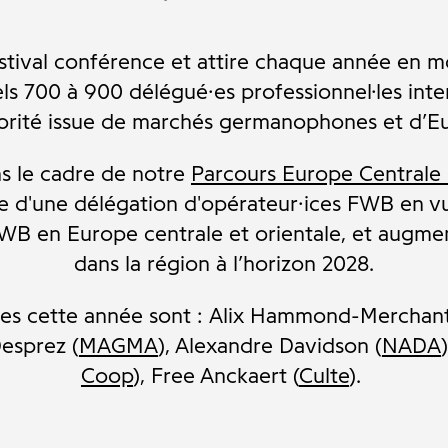
stival conférence et attire chaque année en 
uels 700 à 900 délégué·es professionnel·les int
orité issue de marchés germanophones et d’Eur
ns le cadre de notre
Parcours Europe Centrale 
e d'une délégation d'opérateur·ices FWB en 
FWB en Europe centrale et orientale, et augm
dans la région à l’horizon 2028.
·es cette année sont
:
Alix Hammond-Merchant
Desprez (
MAGMA
), Alexandre Davidson (
NADA
Coop
), Free Anckaert (
Culte
).