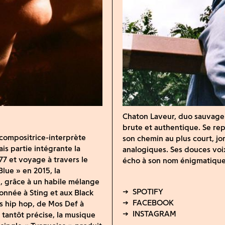
Chaton Laveur, duo sauvage e
brute et authentique. Se rep
-compositrice-interprète
son chemin au plus court, jo
is partie intégrante la
analogiques. Ses douces voix
77 et voyage à travers le
écho à son nom énigmatique.
lue » en 2015, la
e, grâce à un habile mélange
ronnée à Sting et aux Black
s hip hop, de Mos Def à
 tantôt précise, la musique