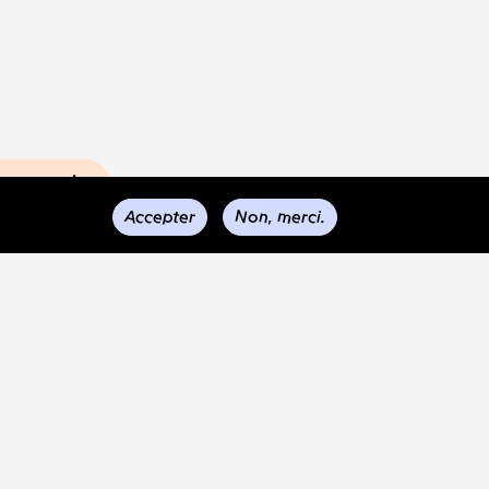
s envois
Accepter
Non, merci.