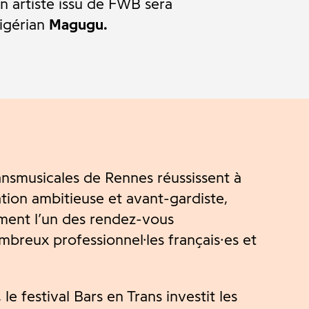
un artiste issu de FWB sera
nigérian
Magugu.
ransmusicales de Rennes réussissent à
tion ambitieuse et avant-gardiste,
ment l’un des rendez-vous
reux professionnel·les français·es et
e festival Bars en Trans investit les