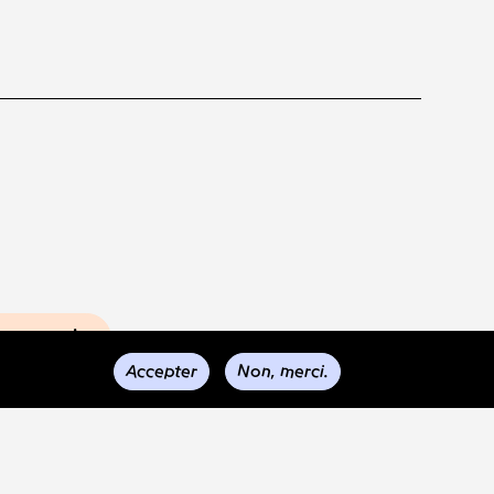
s envois
Accepter
Non, merci.