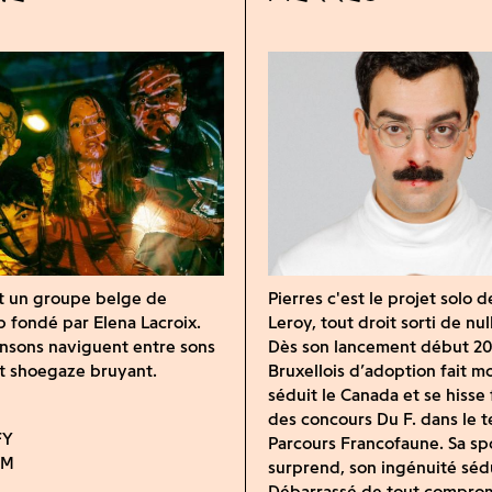
t un groupe belge de
Pierres
c'est le projet solo d
fondé par Elena Lacroix.
Leroy, tout droit sorti de nul
nsons naviguent entre sons
Dès son lancement début 201
t shoegaze bruyant.
Bruxellois d’adoption fait m
séduit le Canada et se hisse 
des concours Du F. dans le t
Parcours Francofaune. Sa sp
surprend, son ingénuité sédu
Débarrassé de tout comprom