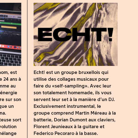
nom, est
Echt! est un groupe bruxellois qui
e 24 ans à
utilise des collages musicaux pour
emme au
faire du «self-sampling». Avec leur
’énergie
son totalement homemade, ils vous
re sur son
servent leur set à la manière d’un DJ.
que un
Exclusivement instrumental, le
na.
groupe comprend Martin Méreau à la
teuse sort
batterie, Dorian Dumont aux claviers,
volution
Florent Jeunieaux à la guitare et
 mélange
Federico Pecoraro à la basse.