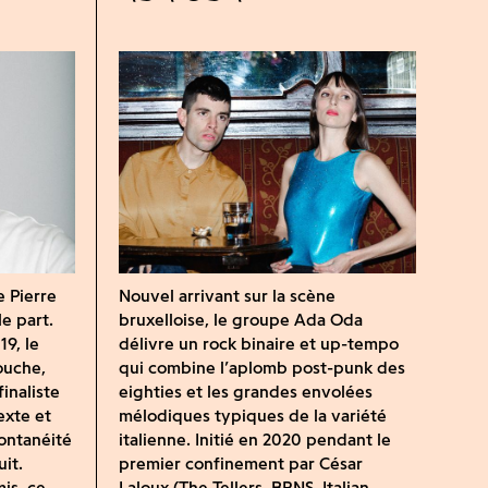
e Pierre
Nouvel arrivant sur la scène
le part.
bruxelloise, le groupe Ada Oda
9, le
délivre un rock binaire et up-tempo
ouche,
qui combine l’aplomb post-punk des
finaliste
eighties et les grandes envolées
exte et
mélodiques typiques de la variété
ontanéité
italienne. Initié en 2020 pendant le
it.
premier confinement par César
is, ce
Laloux (The Tellers, BRNS, Italian