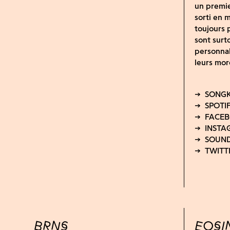
un premie
sorti en 
toujours 
sont surto
personnal
leurs mor
BRNS
EOSI