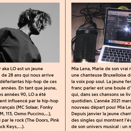
ly aka LO est un jeune
Mia Lena, Marie de son vrai 
s de 28 ans qui nous arrive
une chanteuse Bruxelloise d
s déferlantes hip-hop de ces
la voix pop soul. La jeune f
s années. En tant que jeune,
franc parler est une boule d
es années 90, LO a été
qui, dans ses chansons se liv
nt influencé par le hip-hop
quotidien. L’année 2021 mar
 français (MC Solaar, Fonky
nouveau départ pour Mia Le
M, 113, Oxmo Puccino,...),
Depuis janvier la jeune chan
i par le rock (The Doors, Pink
des singles qui montrent l’é
ack Keys,…).
de son univers musical : un