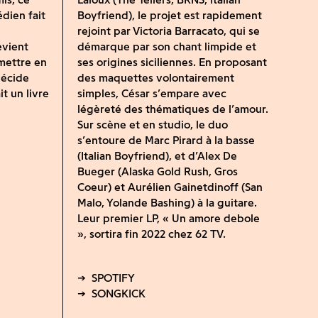
dien fait
Boyfriend), le projet est rapidement
rejoint par Victoria Barracato, qui se
evient
démarque par son chant limpide et
 mettre en
ses origines siciliennes. En proposant
 décide
des maquettes volontairement
t un livre
simples, César s’empare avec
légèreté des thématiques de l’amour.
Sur scène et en studio, le duo
s’entoure de Marc Pirard à la basse
(Italian Boyfriend), et d’Alex De
Bueger (Alaska Gold Rush, Gros
Coeur) et Aurélien Gainetdinoff (San
Malo, Yolande Bashing) à la guitare.
Leur premier LP, « Un amore debole
», sortira fin 2022 chez 62 TV.