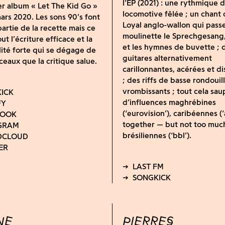
l’EP (2021) : une rythmique 
r album « Let The Kid Go »
locomotive fêlée ; un chant 
mars 2020. Les sons 90’s font
Loyal anglo-wallon qui passe
partie de la recette mais ce
moulinette le Sprechgesang,
ut l’écriture efficace et la
et les hymnes de buvette ; 
ité forte qui se dégage de
guitares alternativement
ceaux que la critique salue.
carillonnantes, acérées et d
; des riffs de basse rondouil
vrombissants ; tout cela sa
d’influences maghrébines
(‘eurovision’), caribéennes (‘
together — but not too much
brésiliennes (‘bbl’).
NE
PIERRES