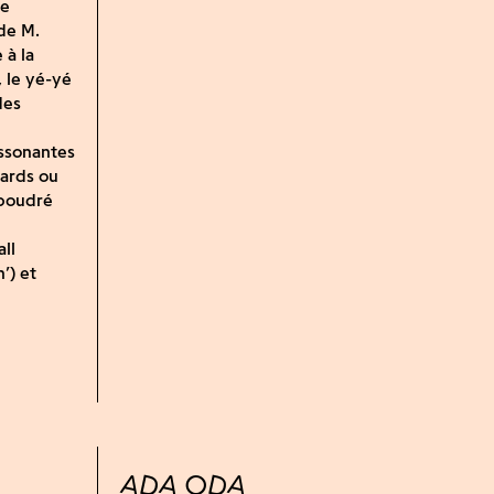
de
de M.
 à la
 le yé-yé
des
issonantes
lards ou
upoudré
all
’) et
ADA ODA