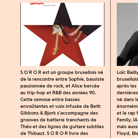
S O R O R est un groupe bruxellois né
Loïc Bail
de la rencontre entre Sophie, bassiste
bruxelloi
passionnée de rock, et Alice bercée
après le
au trip-hop et R&B des années 90.
dernière
Cette osmose entre basses
né dans l
envoûtantes et voix infusée de Beth
énorméme
Gibbons & Bjork s’accompagne des
et le rap
grooves de batterie tranchants de
Family, IA
Théo et des lignes de guitare subtiles
mais auss
de Thibaut. S O R O R livre des
Floyd, Bl