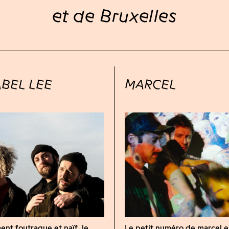
et de Bruxelles
BEL LEE
MARCEL
nt foutraque et naïf, le
Le petit numéro de marcel e