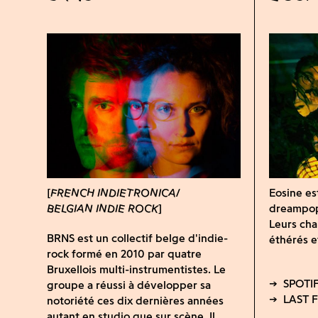
FRENCH INDIETRONICA
Eosine es
BELGIAN INDIE ROCK
dreampop 
Leurs cha
BRNS est un collectif belge d'indie-
éthérés e
rock formé en 2010 par quatre
Bruxellois multi-instrumentistes. Le
groupe a réussi à développer sa
notoriété ces dix dernières années
autant en studio que sur scène. Il