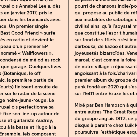
uxellois Annabel Lee a, dès
pourri de chansons indie/p
 en janvier 2017, pris le
qui propose au public de réf
ruer dans les brancards avec
aux modalités de sabotage
ce. Un premier single
civilisé ainsi qu’à l’abyssal 
Best Good Friend » surfe
que constitue l’esprit humain
ès en radio et devient le
sur fond de sifflets brésilien
apeau d’un premier EP
darbouka, de kazoo et autre
 nommé « Wallflowers »,
joyeusetés bizarroïdes. Vene
 condensé de mélodies rock
marcel, c’est comme la foire
 que garage. Quelques lives
de votre village : réjouissant
 (Botanique, le off
angoissant à la fois.’charivari
ic, la première partie de
premier album du groupe de
ourts) finissent ensuite de
punk fondé en 2020 qui s’e
ler sur le radar de la scène
sur l’E411 entre Bruxelles et 
ge noire-jaune-rouge. Le
Mixé par Ben Hampson à qui
uxellois perfectionne sa
entre autres ‘The Great Regr
t fixe son line-up autour de
du groupe anglais DITZ, ce 
use et guitariste Audrey,
disque à paraitre chez Luik 
ou à la basse et Hugo à la
poursuivra l’esthétique esqu
 Ensemble, iels composent