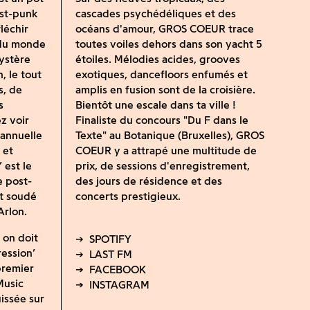
ost-punk
cascades psychédéliques et des
léchir
océans d'amour, GROS COEUR trace
 du monde
toutes voiles dehors dans son yacht 5
mystère
étoiles. Mélodies acides, grooves
, le tout
exotiques, dancefloors enfumés et
s, de
amplis en fusion sont de la croisière.
s
Bientôt une escale dans ta ville !
z voir
Finaliste du concours "Du F dans le
 annuelle
Texte" au Botanique (Bruxelles), GROS
 et
COEUR y a attrapé une multitude de
’ est le
prix, de sessions d'enregistrement,
 post-
des jours de résidence et des
st soudé
concerts prestigieux.
Arlon.
 on doit
ession’
premier
Music
issée sur