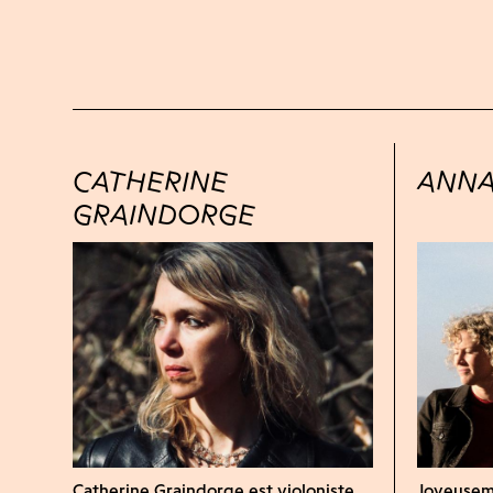
CATHERINE
ANNA
GRAINDORGE
Catherine Graindorge est violoniste,
Joyeuseme