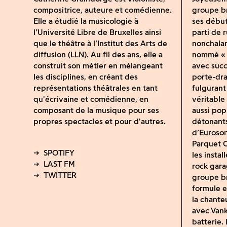
compositrice, auteure et comédienne.
groupe br
Elle a étudié la musicologie à
ses débuts
l’Université Libre de Bruxelles ainsi
parti de 
que le théâtre à l’Institut des Arts de
nonchalan
diffusion (LLN). Au fil des ans, elle a
nommé « 
construit son métier en mélangeant
avec succ
les disciplines, en créant des
porte-dr
représentations théâtrales en tant
fulgurant
qu'écrivaine et comédienne, en
véritable
composant de la musique pour ses
aussi pop
propres spectacles et pour d'autres.
détonants
d’Euroson
Parquet C
les instal
rock gara
groupe br
formule e
la chante
avec Vank
batterie.