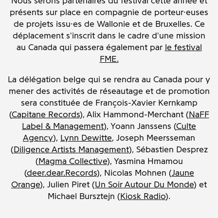
Nous serons partenaires du festival cette année et
présents sur place en compagnie de porteur·euses
de projets issu·es de Wallonie et de Bruxelles. Ce
déplacement s'inscrit dans le cadre d'une mission
au Canada qui passera également par
le festival
FME.
La délégation belge qui se rendra au Canada
pour y
mener des activités de réseautage et de promotion
sera constituée de François-Xavier Kernkamp
(
Capitane Records
), Alix Hammond-Merchant (
NaFF
Label & Management
), Yoann Janssens (
Culte
Agency
),
Lynn Dewitte
, Joseph Meersseman
(
Diligence Artists Management
), Sébastien Desprez
(
Magma Collective
), Yasmina Hmamou
(
deer.dear.Records
), Nicolas Mohnen (
Jaune
Orange
), Julien Piret (
Un Soir Autour Du Monde
) et
Michael Bursztejn
(
Kiosk Radio
).