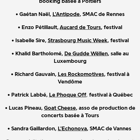
booking basée à Poitiers
• Gaétan Naël,
L'Antipode
, SMAC de Rennes
• Enzo Pétillault,
Aucard de Tours
, festival
• Isabelle Sire,
Strasbourg Music Week
, festival
• Khalid Bartholomé,
De Gudde Wëllen
, salle au
Luxembourg
• Richard Gauvain,
Les Rockomotives
, festival à
Vendôme
• Patrick Labbé,
Le Phoque Off
,
festival à Québec
• Lucas Pineau,
Goat Cheese
, asso de production de
concerts basée à Tours
• Sandra Gaillardon,
L'Echonova
, SMAC de Vannes