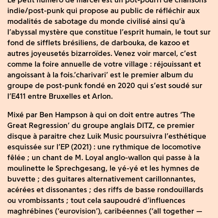
indie/post-punk qui propose au public de réfléchir aux
modalités de sabotage du monde civilisé ainsi qu’à
l’abyssal mystère que constitue l’esprit humain, le tout sur
fond de sifflets brésiliens, de darbouka, de kazoo et
autres joyeusetés bizarroïdes. Venez voir marcel, c’est
comme la foire annuelle de votre village : réjouissant et
angoissant à la fois.’charivari’ est le premier album du
groupe de post-punk fondé en 2020 qui s’est soudé sur
l’E411 entre Bruxelles et Arlon.
Mixé par Ben Hampson à qui on doit entre autres ‘The
Great Regression’ du groupe anglais DITZ, ce premier
disque à paraitre chez Luik Music poursuivra l’esthétique
esquissée sur l’EP (2021) : une rythmique de locomotive
fêlée ; un chant de M. Loyal anglo-wallon qui passe à la
moulinette le Sprechgesang, le yé-yé et les hymnes de
buvette ; des guitares alternativement carillonnantes,
acérées et dissonantes ; des riffs de basse rondouillards
ou vrombissants ; tout cela saupoudré d’influences
maghrébines (‘eurovision’), caribéennes (‘all together —