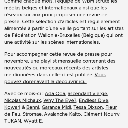
Comme chaque mois, l’équipe de WBM scrute les
médias belges et internationaux ainsi que les
réseaux sociaux pour proposer une revue de
presse. Cette sélection d’articles est régulièrement
alimentée à partir d’une veille portant sur les artistes
de Fédération Wallonie-Bruxelles (Belgique) qui ont
une activité sur les scènes internationales.
Pour accompagner cette revue de presse pour
novembre, une playlist mensuelle contenant des
nouveautés ou morceaux récents des artistes
mentionné·es dans celle-ci est publiée.
Vous
pouvez dorénavant la découvrir ici.
Avec ce mois-ci :
Ada Oda
,
ascendant vierge
,
Nicolas Michaux
,
Why The Eye?
,
Endless Dive
,
Kowari
&
Benni
,
Garance Midi,
Tessa Dixson
,
Fleur
de Feu
,
Stromae
,
Avalanche Kaito
,
Clément Nourry
,
TUKAN
,
Wyatt E.