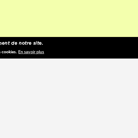
ent de notre site.
s cookies.
En savoir plus
chaque mois, l’équipe de WBM scrute les mé
et internationaux ainsi que les réseaux sociau
r une revue de presse. Cette sélection d’artic
rement alimentée à partir d’une veille portant 
s de Fédération Wallonie-Bruxelles (Belgique) 