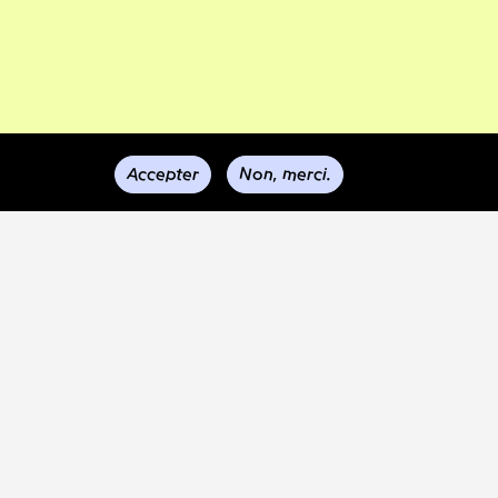
Accepter
Non, merci.
dias
x pour
les est
sur les
qui ont