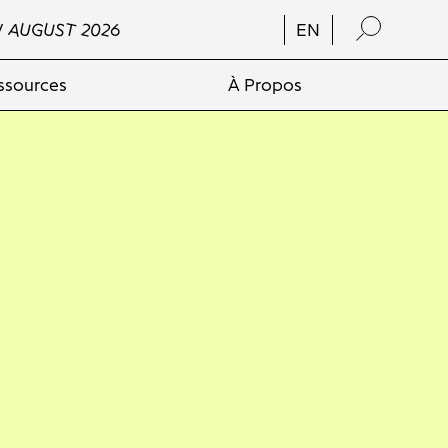
/ AUGUST 2026
EN
ssources
À Propos