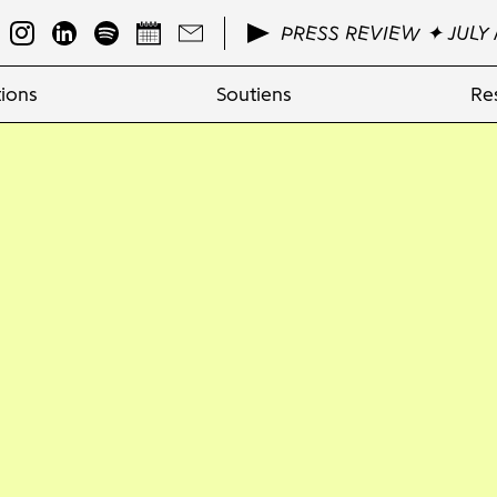
PRESS REVIEW ✦ JULY 
ions
Soutiens
Re