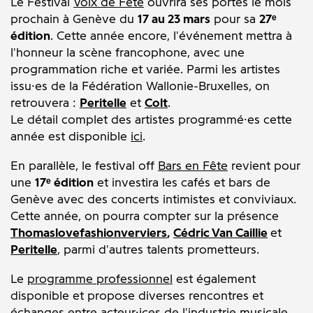
Le Festival
Voix de Fête
ouvrira ses portes le mois
prochain à Genève
du
17 au 23 mars
pour sa
27ᵉ
édition
. Cette année encore, l'événement mettra à
l'honneur la scène francophone, avec une
programmation riche et variée. Parmi les artistes
issu·es de la Fédération Wallonie-Bruxelles, on
retrouvera :
Peritelle
et
Colt
.
Le détail complet des artistes programmé·es cette
année est disponible
ici
.
En parallèle, le festival off
Bars en Fête
revient pour
une
17ᵉ édition
et investira les cafés et bars de
Genève avec des concerts intimistes et conviviaux.
Cette année, on pourra compter sur la présence
Thomaslovefashionverviers
,
Cédric Van Caillie
et
Peritelle
, parmi d'autres talents prometteurs.
Le
programme professionnel
est également
disponible et propose diverses rencontres et
échanges entre acteur·ices de l'industrie musicale.