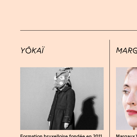
YÔKAÏ
MARG
Formation bruxelloise fondée en 2011,
Margaux V