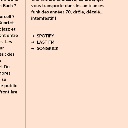
an Bach ?
vous transporte dans les ambiances
funk des années 70, drôle, décalé...
urcell ?
intemfestif !
uartet,
 jazz et
ont entre
e. Les
ur
s : des
a
d. Du
imbres
s se
le public
frontière