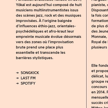
Yôkaï est aujourd’hui composé de huit
pianiste,
musiciens multiinstrumentistes issus
Disposant
des scènes jazz, rock et des musiques
la fois c
improvisées. À l’origine baignée
formation
d’influences éthio-jazz, orientales-
de plus d
psychédéliques et afro-kraut leur
des Jeune
empreinte musicale évolue désormais
Monnaie, 
vers des zones où l’improvisation
Royal de
brute prend une place plus
plusieurs
essentielle et transcende les
barrières stylistiques.
Elle fond
et propos
délicat, 
groupe re
concours 
en 2014. 
mensuelle
succès cri
Mithra Ja