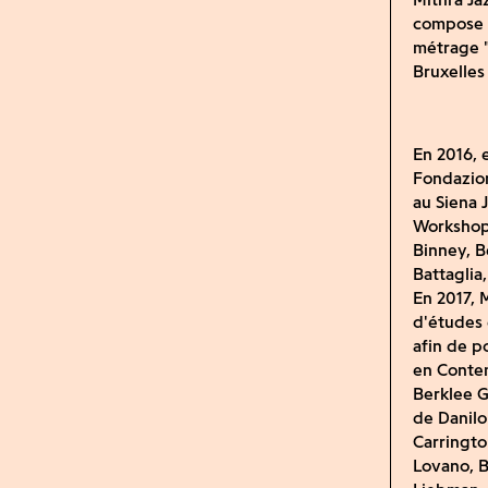
compose a
métrage "
Bruxelles
En 2016, 
Fondazion
au Siena 
Workshop
Binney, B
Battaglia
En 2017, 
d'études 
afin de p
en Conte
Berklee G
de Danilo
Carringto
Lovano, B