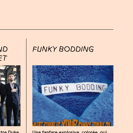
ND
FUNKY BODDING
ET
ntre Duke
Une fanfare explosive, colorée, qui