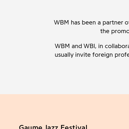
WBM has been a partner of
the promo
WBM and WBl, in collaborat
usually invite foreign profe
Gaume Jazz Festival