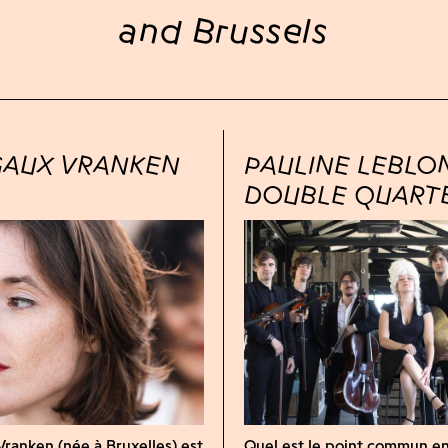
and Brussels
AUX VRANKEN
PAULINE LEBLO
DOUBLE QUART
ranken (née à Bruxelles) est
Quel est le point commun e