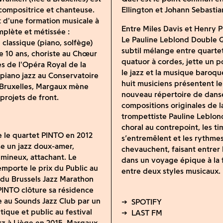
 compositrice et chanteuse.
Ellington et Johann Sebasti
 d'une formation musicale à
Entre Miles Davis et Henry P
omplète et métissée :
Le Pauline Leblond Double Q
 classique (piano, solfège)
subtil mélange entre quartet
e 10 ans, choriste au Chœur
quatuor à cordes, jette un p
s de l'Opéra Royal de la
le jazz et la musique baroqu
piano jazz au Conservatoire
huit musiciens présentent le
 Bruxelles, Margaux mène
nouveau répertoire de danse
 projets de front.
compositions originales de l
trompettiste Pauline Leblon
choral au contrepoint, les t
e le quartet PINTO en 2012
s’entremêlent et les rythme
e un jazz doux-amer,
chevauchent, faisant entrer 
lumineux, attachant. Le
dans un voyage épique à la 
mporte le prix du Public au
entre deux styles musicaux.
du Brussels Jazz Marathon
PINTO clôture sa résidence
 au Sounds Jazz Club par un
tique et public au festival
zz à Liège en 2015. Margaux