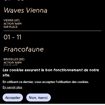
Waves Vienna
VIENNE (AT)
ACTION WBM
SUR PLACE
01 - 11
Francofaune
BRUXELLES (BE)
ACTION WBM
SUR PLACE
Les cookies assurent le bon fonctionnement de notre
14 - 16
site.
En utilisant ce dernier, vous acceptez l'utilisation des cookies.
MaMA Festival & Convention
En savoir plus
Accepter
Non, merci.
PARIS (FR)
BELGIUM BOOMS - FESTIVAL