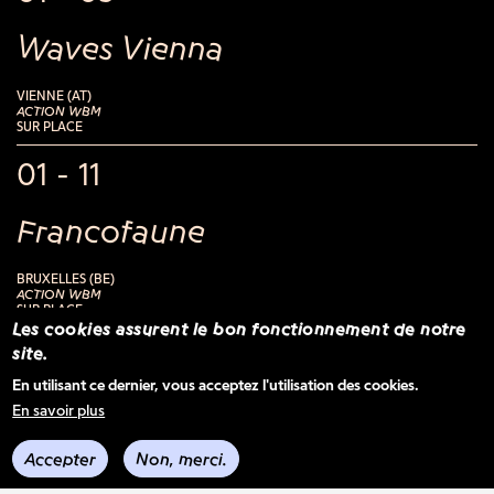
Waves Vienna
VIENNE (AT)
ACTION WBM
SUR PLACE
01 - 11
Francofaune
BRUXELLES (BE)
ACTION WBM
SUR PLACE
Les cookies assurent le bon fonctionnement de notre
14 - 16
site.
En utilisant ce dernier, vous acceptez l'utilisation des cookies.
MaMA Festival & Convention
En savoir plus
Accepter
Non, merci.
PARIS (FR)
BELGIUM BOOMS - FESTIVAL